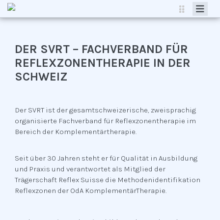
HOME
VERBAND
DER SVRT – FACHVERBAND FÜR
REFLEXZONENTHERAPIE IN DER
REFLEXZONENTHERAPIE
SCHWEIZ
KONTAKT
MITGLIEDERBEREICH
Der SVRT ist der gesamtschweizerische, zweisprachig
organisierte Fachverband für Reflexzonentherapie im
Bereich der Komplementärtherapie.
Seit über 30 Jahren steht er für Qualität in Ausbildung
und Praxis und verantwortet als Mitglied der
Trägerschaft Reflex Suisse die Methodenidentifikation
Reflexzonen der OdA KomplementärTherapie.